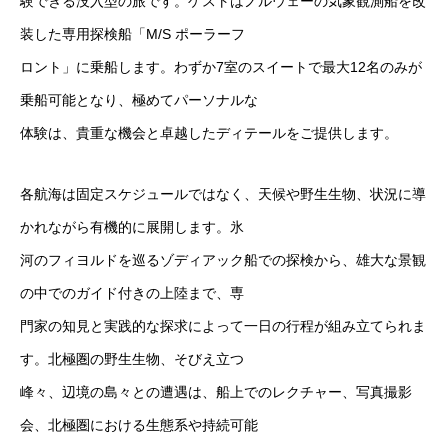
験できる没入型の旅です。ゲストはノルウェーの気象観測船を改
装した専用探検船「M/S ポーラーフ
ロント」に乗船します。わずか7室のスイートで最大12名のみが
乗船可能となり、極めてパーソナルな
体験は、貴重な機会と卓越したディテールをご提供します。
各航海は固定スケジュールではなく、天候や野生生物、状況に導
かれながら有機的に展開します。氷
河のフィヨルドを巡るゾディアック船での探検から、雄大な景観
の中でのガイド付きの上陸まで、専
門家の知見と実践的な探求によって一日の行程が組み立てられま
す。北極圏の野生生物、そびえ立つ
峰々、辺境の島々との遭遇は、船上でのレクチャー、写真撮影
会、北極圏における生態系や持続可能