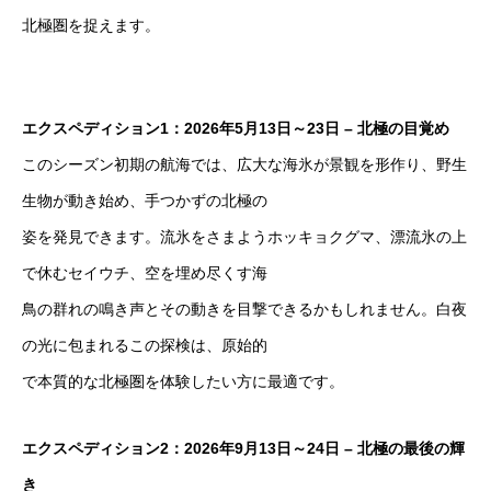
北極圏を捉えます。
エクスペディション1：2026年5月13日～23日 – 北極の目覚め
このシーズン初期の航海では、広大な海氷が景観を形作り、野生
生物が動き始め、手つかずの北極の
姿を発見できます。流氷をさまようホッキョクグマ、漂流氷の上
で休むセイウチ、空を埋め尽くす海
鳥の群れの鳴き声とその動きを目撃できるかもしれません。白夜
の光に包まれるこの探検は、原始的
で本質的な北極圏を体験したい方に最適です。
エクスペディション2：2026年9月13日～24日 – 北極の最後の輝
き