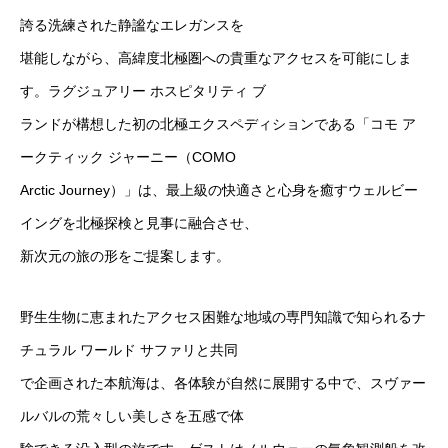
誇る洗練された静謐なエレガンスを
堪能しながら、高緯度北極圏への貴重なアクセスを可能にしま
す。ラグジュアリー ホスピタリティ ブ
ランドが構想した初の北極エクスペディションである「コモ ア
ークティック ジャーニー（COMO
Arctic Journey）」は、最上級の快適さと心身を癒すウェルビー
イングを北極探検と見事に融合させ、
新次元の旅の形をご提案します。
野生生物に恵まれたアクセス困難な地域の専門知識で知られるナ
チュラル ワールド サファリと共同
で企画された本航海は、各体験が自然に展開する中で、スヴァー
ルバルの荒々しい美しさを五感で体