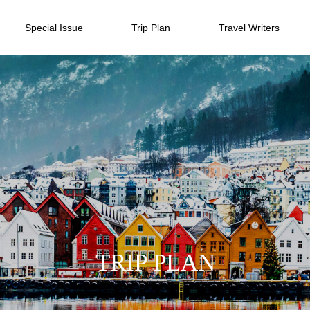
Special Issue
Trip Plan
Travel Writers
T
R
I
P
P
L
A
N