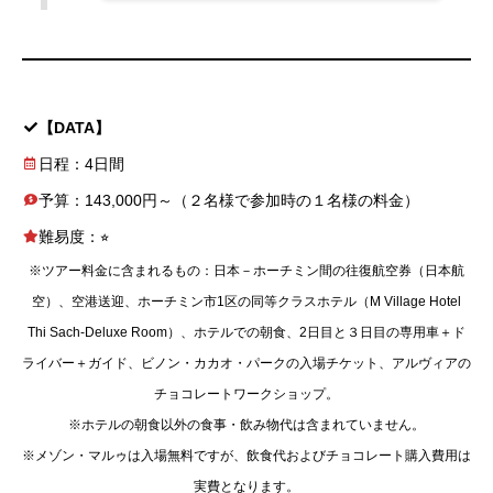
【DATA】
日程：4日間
予算：143,000円～（２名様で参加時の１名様の料金）
難易度：⭐︎
※ツアー料金に含まれるもの：日本－ホーチミン間の往復航空券（日本航
空）、空港送迎、ホーチミン市1区の同等クラスホテル（M Village Hotel
Thi Sach-Deluxe Room）、ホテルでの朝食、2日目と３日目の専用車＋ド
ライバー＋ガイド、ビノン・カカオ・パークの入場チケット、アルヴィアの
チョコレートワークショップ。
※ホテルの朝食以外の食事・飲み物代は含まれていません。
※メゾン・マルゥは入場無料ですが、飲食代およびチョコレート購入費用は
実費となります。