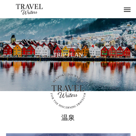
T
R
I
P
P
L
A
N
温泉