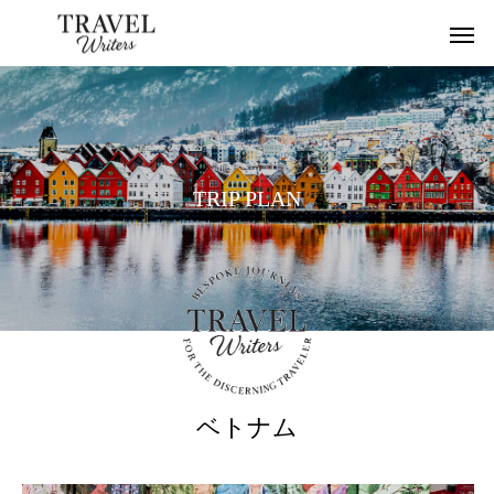
T
R
I
P
P
L
A
N
ベトナム