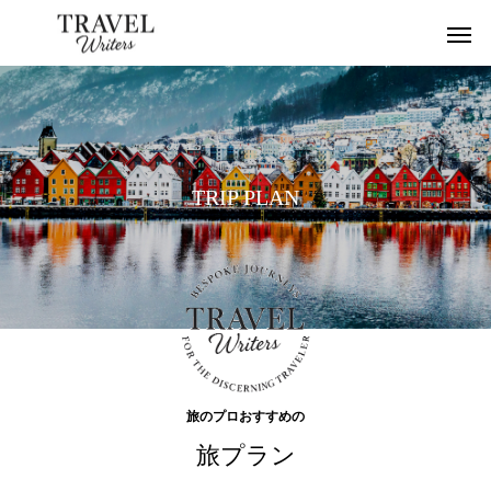
T
R
I
P
P
L
A
N
旅のプロおすすめの
旅プラン